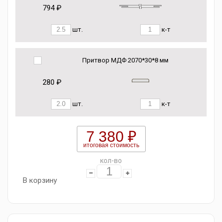
794 ₽
шт.
к-т
Притвор МДФ 2070*30*8 мм
280 ₽
шт.
к-т
7 380 ₽
итоговая стоимость
кол-во
В корзину