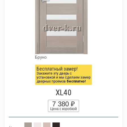
Бруно
Бесплатный замер!
Закажите эту дверь с
установкой и мы сделаем замер
дверных проёмов
бесплатно!
XL40
7 380 ₽
Цена с коробкой