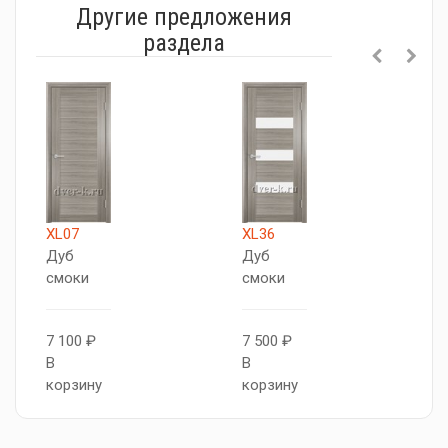
Другие предложения
раздела
XL07
XL36
Б
Дуб
Дуб
G
смоки
смоки
W
7 100 ₽
7 500 ₽
7
В
В
В
корзину
корзину
к