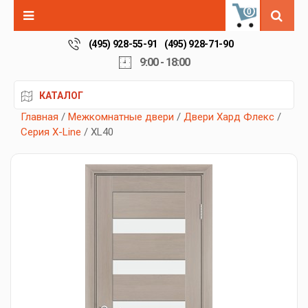
0
(495) 928-55-91
(495) 928-71-90
9:00 - 18:00
КАТАЛОГ
Главная
/
Межкомнатные двери
/
Двери Хард Флекс
/
Серия X-Line
/ XL40