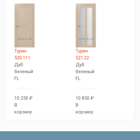
Турин
Турин
Т
520.111
521.22
5
Дуб
Дуб
Д
беленый
беленый
б
FL
FL
F
10 250 ₽
10 850 ₽
1
В
В
В
корзину
корзину
к