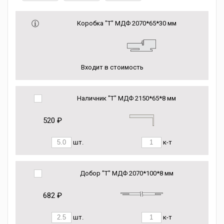
Коробка "Т" МДФ 2070*65*30 мм
Входит в стоимость
Наличник "Т" МДФ 2150*65*8 мм
520 ₽
шт.
к-т
Добор "Т" МДФ 2070*100*8 мм
682 ₽
шт.
к-т