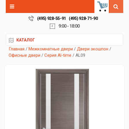
0
(495) 928-55-91
(495) 928-71-90
9:00 - 18:00
КАТАЛОГ
Главная
/
Межкомнатные двери
/
Двери экошпон
/
Офисные двери
/
Серия Al-time
/ AL09