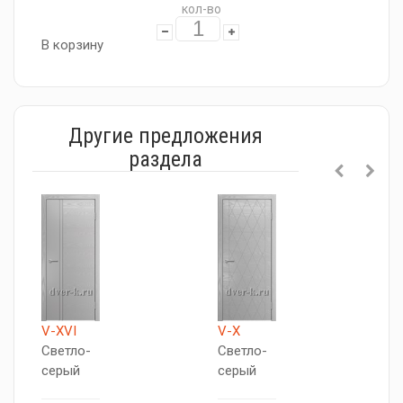
кол-во
В корзину
Другие предложения
раздела
V-XVI
V-X
A
Светло-
Светло-
Г
серый
серый