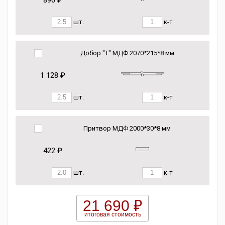
896 ₽
шт.
к-т
Добор "Т" МДФ 2070*215*8 мм
1 128 ₽
шт.
к-т
Притвор МДФ 2000*30*8 мм
422 ₽
шт.
к-т
21 690 ₽
итоговая стоимость