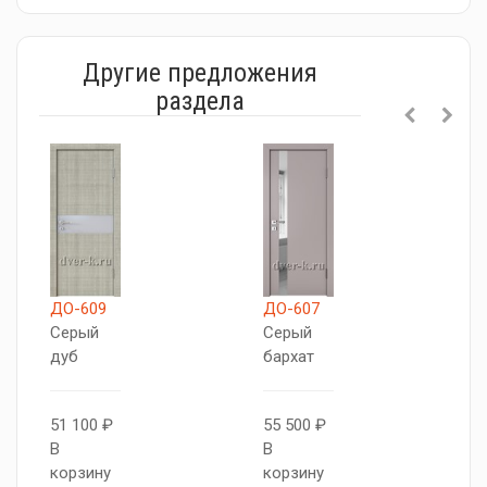
Другие предложения
раздела
ДО-609
ДО-607
Д
Серый
Серый
С
дуб
бархат
д
51 100 ₽
55 500 ₽
5
В
В
В
корзину
корзину
к