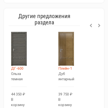
Другие предложения
раздела
ДГ-600
Плейн-1
П
Ольха
Дуб
Д
темная
янтарный
я
44 350 ₽
39 750 ₽
3
В
В
В
корзину
корзину
к