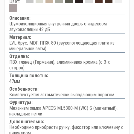
Цвет:
Описание:
Шумоизоляционная внутренняя дверь с индексом
звукоизоляции 42 дБ
Материал:
LVL-брус, MDF, ППЖ-80 (звукопоглощающая плита из
минеральной ваты)
Отделка:
ПВХ глянец (Германия), алюминиевая кромка (с 3-х
сторон)
Толщина полотна:
47мм
Особенности:
Комплектуется автоматически выпадающим порогом
Фурнитура:
Механизм замка APECS ML5300-M (WC) S (магнитный),
накладные петли
Дополнительно:
Необходимо приобрести ручку, фиксатор или ключевину с
цилиндром