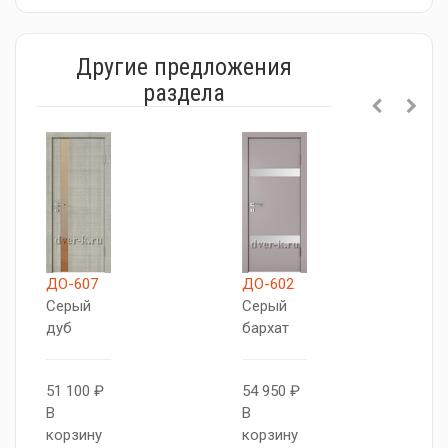
Другие предложения
раздела
ДО-607
ДО-602
Д
Серый
Серый
С
дуб
бархат
д
51 100 ₽
54 950 ₽
5
В
В
В
корзину
корзину
к