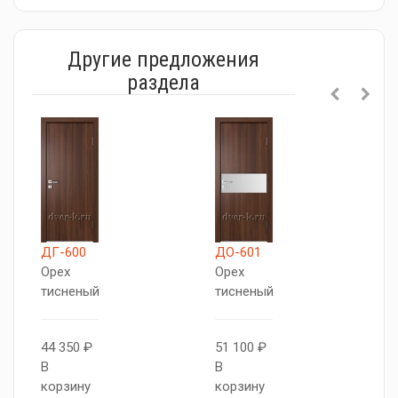
Другие предложения
раздела
ДГ-600
ДО-601
Д
Орех
Орех
О
тисненый
тисненый
т
44 350 ₽
51 100 ₽
5
В
В
В
корзину
корзину
к