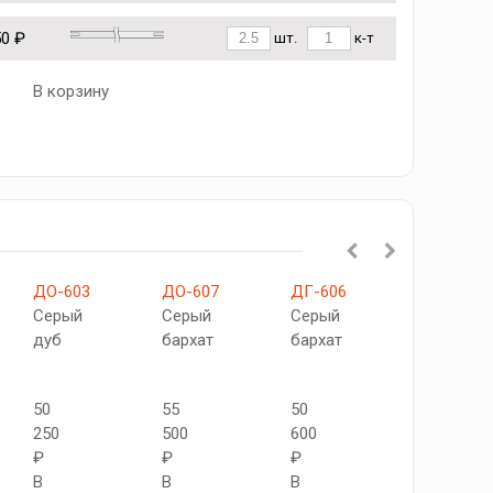
50 ₽
шт.
к-т
В корзину
ДО-603
ДО-607
ДГ-606
ДО-608
Серый
Серый
Серый
Серый
дуб
бархат
бархат
бархат
50
55
50
56
250
500
600
800
₽
₽
₽
₽
В
В
В
В