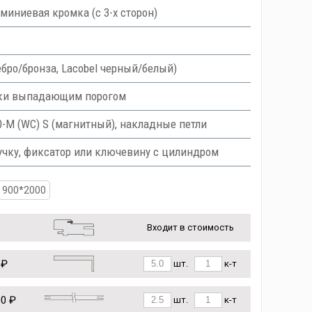
миниевая кромка (с 3-х сторон)
ебро/бронза, Lacobel черный/белый)
ски выпадающим порогом
M (WC) S (магнитный), накладные петли
учку, фиксатор или ключевину с цилиндром
900*2000
Входит в стоимость
 ₽
шт.
к-т
00 ₽
шт.
к-т