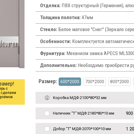
Отделка:
ПВХ структурный (Германия), алю
Толщина полотна:
47мм
Стекло:
Белое матовое "Снег" (Зеркало сер
Особенности:
Комплектуется автоматиче
Фурнитура:
Механизм замка APECS ML5300-
Дополнительно:
Необходимо приобрести р
Размер:
600*2000
700*2000
800*2000
замер!
ерь с
ы сделаем
проёмов
Коробка МДФ 2100*80*32 мм
900
Наличник "Т" МДФ 2185*80*10 мм
1 2
Добор "Т" МДФ 2070*100*10 мм