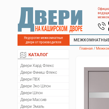
Официа
ведущи
межком
Недорогие межкомнатные
МЕЖКОМНАТНЫЕ
двери от производителя
Главная
/
Межком
КАТАЛОГ
Двери Хард Флекс
Двери Финиш Флекс
Двери ПВХ
Двери Эко Шпон
Двери Шпон
Двери Массив
Двери Эмаль