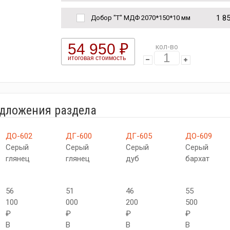
1 8
Добор "Т" МДФ 2070*150*10 мм
54 950 ₽
кол-во
итоговая стоимость
едложения раздела
ДО-602
ДГ-600
ДГ-605
ДО-609
Серый
Серый
Серый
Серый
глянец
глянец
дуб
бархат
56
51
46
55
100
000
200
500
₽
₽
₽
₽
В
В
В
В