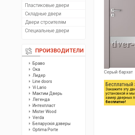
Пластиковые двери
Складные двери
Двери строителям
Специальные двери
ПРОИЗВОДИТЕЛИ
Браво
Ока
Серый бархат
Лидер
Line doors
Бесплатный 
Vi Lario
Закажите эту дв
Мактим Дверь
установкой и м
замер дверных 
Легенда
бесплатно!
Интехпласт
Мister Wood
Verda
Беларускiя дзверы
Optima Porte