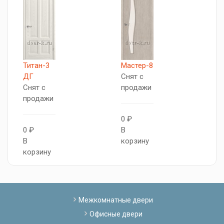
К
Титан-3
Мастер-8
Д
ДГ
Снят с
С
Снят с
продажи
п
продажи
0 ₽
0
0 ₽
В
В
В
корзину
к
корзину
Межкомнатные двери
Офисные двери