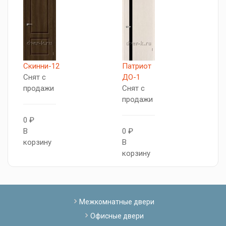
Скинни-12
Патриот
П
Снят с
ДО-1
С
продажи
Снят с
п
продажи
0 ₽
0
В
0 ₽
В
корзину
В
к
корзину
Межкомнатные двери
Офисные двери