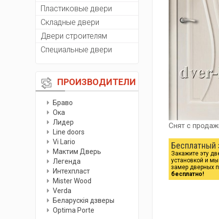
Пластиковые двери
Складные двери
Двери строителям
Специальные двери
ПРОИЗВОДИТЕЛИ
Браво
Ока
Лидер
Снят с продаж
Line doors
Vi Lario
Бесплатный 
Мактим Дверь
Закажите эту дв
установкой и м
Легенда
замер дверных 
Интехпласт
бесплатно!
Мister Wood
Verda
Беларускiя дзверы
Optima Porte