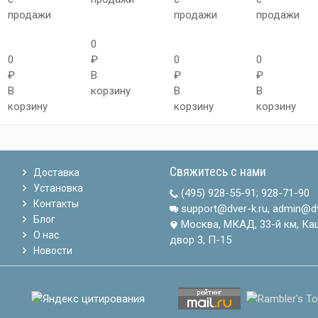
продажи
продажи
продажи
0
0
₽
0
0
₽
В
₽
₽
В
корзину
В
В
корзину
корзину
корзину
Свяжитесь с нами
Доставка
Установка
(495) 928-55-91
;
928-71-90
Контакты
support@dver-k.ru, admin@dv
Блог
Москва, МКАД, 33-й км, Ка
О нас
двор 3, П-15
Новости