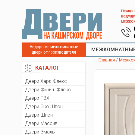
Официа
ведущи
межком
Недорогие межкомнатные
МЕЖКОМНАТНЫЕ
двери от производителя
Главная
/
Межком
КАТАЛОГ
Двери Хард Флекс
Двери Финиш Флекс
Двери ПВХ
Двери Эко Шпон
Двери Шпон
Двери Массив
Двери Эмаль