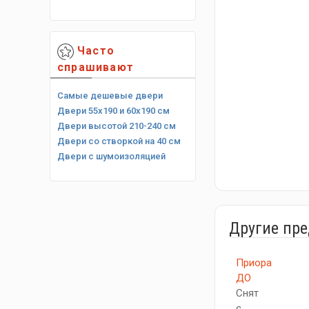
Часто
спрашивают
Самые дешевые двери
Двери 55х190 и 60х190 см
Двери высотой 210-240 см
Двери со створкой на 40 см
Двери с шумоизоляцией
Другие пр
Приора
ДО
Снят
с