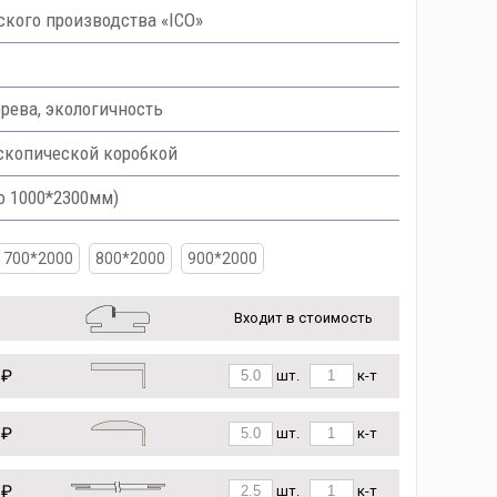
кого производства «ICO»
рева, экологичность
скопической коробкой
о 1000*2300мм)
700*2000
800*2000
900*2000
Входит в стоимость
 ₽
шт.
к-т
 ₽
шт.
к-т
 ₽
шт.
к-т