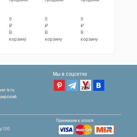
0
0
0
0
₽
₽
₽
₽
В
В
В
В
корзину
корзину
корзину
корзину
Мы в соцсетях
er-k.ru
ширский
Принимаем к оплате