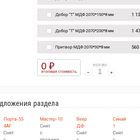
1 1
Добор "Т" МДФ 2070*150*8 мм
1 4
Добор "Т" МДФ 2070*200*8 мм
560
Притвор МДФ 2070*30*8 мм
0 ₽
кол-во
итоговая стоимость
едложения раздела
Порта-55
Мастер-10
Веер
Синай
4AF
Снят
ДФ
1
Снят
с
Снят
Снят
с
продажи
с
с