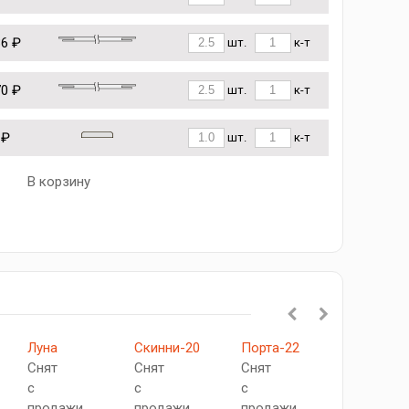
36 ₽
шт.
к-т
70 ₽
шт.
к-т
 ₽
шт.
к-т
В корзину
Луна
Скинни-20
Порта-22
Порта-21
Снят
Снят
Снят
Снят
с
с
с
с
продажи
продажи
продажи
продажи