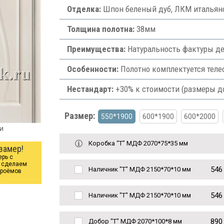
Отделка:
Шпон беленый дуб, ЛКМ итальянс
Толщина полотна:
38мм
Преимущества:
Натуральность фактуры де
Особенности:
Полотно комплектуется теле
Нестандарт:
+30% к стоимости (размеры д
Размер:
550*1900
600*1900
600*2000
и
Коробка “Т” МДФ 2070*75*35 мм
замер!
ерь с
ы сделаем
546
Наличник "Т" МДФ 2150*70*10 мм
проёмов
546
Наличник "Т" МДФ 2150*70*10 мм
890
Добор "Т" МДФ 2070*100*8 мм