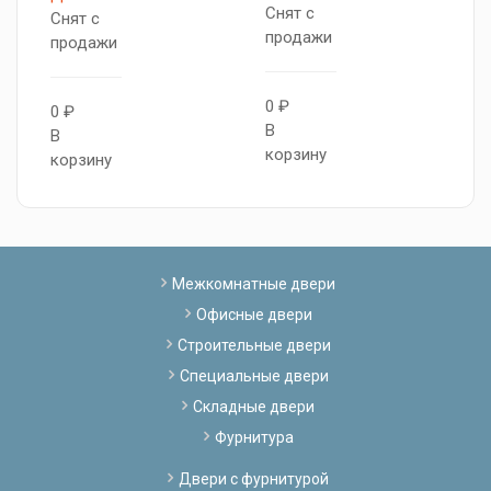
Снят с
С
Снят с
продажи
п
продажи
0 ₽
0
0 ₽
В
В
В
корзину
к
корзину
Межкомнатные двери
Офисные двери
Строительные двери
Специальные двери
Складные двери
Фурнитура
Двери с фурнитурой