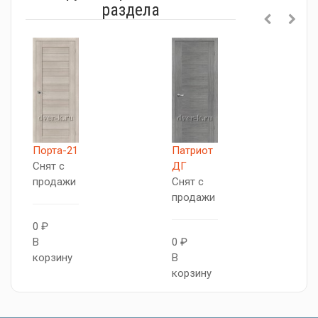
раздела
Порта-21
Патриот
С
Снят с
ДГ
С
продажи
Снят с
п
продажи
0 ₽
0
В
0 ₽
В
корзину
В
к
корзину