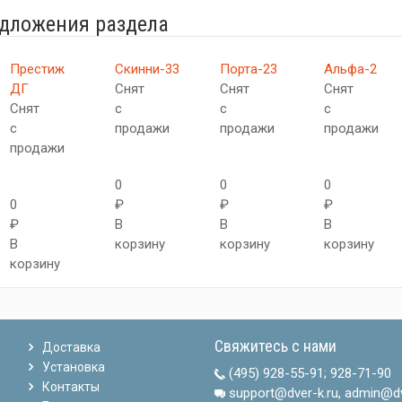
едложения раздела
Престиж
Скинни-33
Порта-23
Альфа-2
ДГ
Снят
Снят
Снят
Снят
с
с
с
с
продажи
продажи
продажи
продажи
0
0
0
0
₽
₽
₽
₽
В
В
В
В
корзину
корзину
корзину
корзину
Свяжитесь с нами
Доставка
Установка
(495) 928-55-91
;
928-71-90
Контакты
support@dver-k.ru, admin@dv