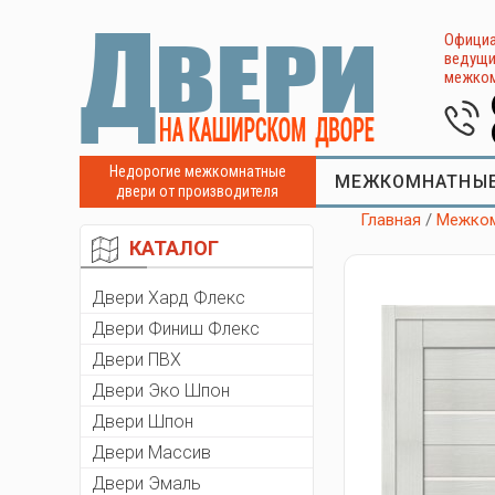
Официа
ведущи
межком
Недорогие межкомнатные
МЕЖКОМНАТНЫЕ
двери от производителя
Главная
/
Межком
КАТАЛОГ
Двери Хард Флекс
Двери Финиш Флекс
Двери ПВХ
Двери Эко Шпон
Двери Шпон
Двери Массив
Двери Эмаль