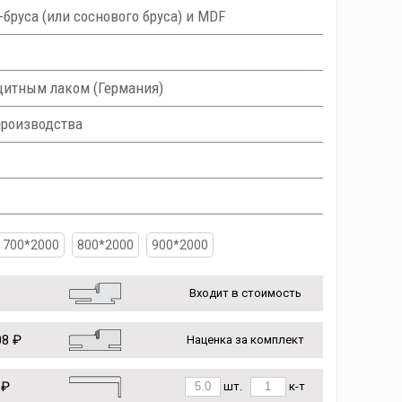
руса (или соснового бруса) и MDF
итным лаком (Германия)
производства
700*2000
800*2000
900*2000
Входит в стоимость
8 ₽
Наценка за комплект
 ₽
шт.
к-т