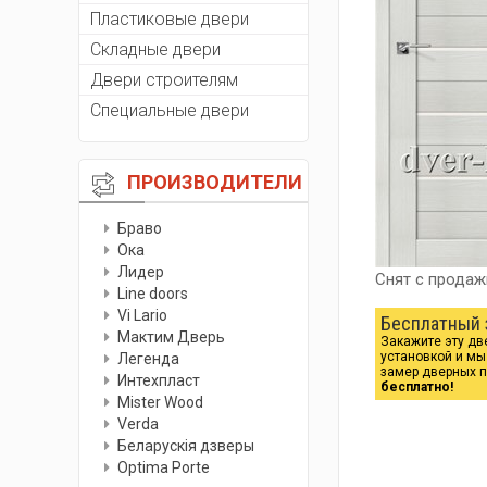
Пластиковые двери
Складные двери
Двери строителям
Специальные двери
ПРОИЗВОДИТЕЛИ
Браво
Ока
Лидер
Снят с продаж
Line doors
Vi Lario
Бесплатный 
Мактим Дверь
Закажите эту дв
установкой и м
Легенда
замер дверных 
Интехпласт
бесплатно!
Мister Wood
Verda
Беларускiя дзверы
Optima Porte