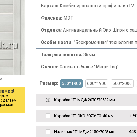
Каркас:
Комбинированный профиль из LVL-б
Филенка:
MDF
Отделка:
Антивандальный Эко Шпон с защ
Особенности:
"Бескромочная" технология 
Толщина полотна:
36мм
Стекло:
Сатинато белое "Magic Fog"
и
Размер:
550*1900
600*1900
600*2000
замер!
ерь с
Коробка "Т" МДФ 2070*70*32 мм
ы сделаем
проёмов
+
50
Коробка "Т" ЭКО 2070*70*40 мм
448
Наличник "Т" МДФ 2150*70*8 мм