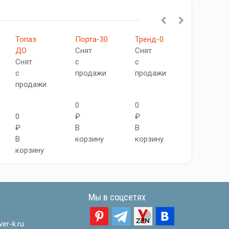
Топаз
Порта-30
Тренд-0
Комфорт
ДО
Снят
Снят
ДО
Снят
с
с
Снят
с
продажи
продажи
с
продажи
продажи
0
0
0
₽
₽
0
₽
В
В
₽
В
корзину
корзину
В
корзину
корзину
Мы в соцсетях
er-k.ru