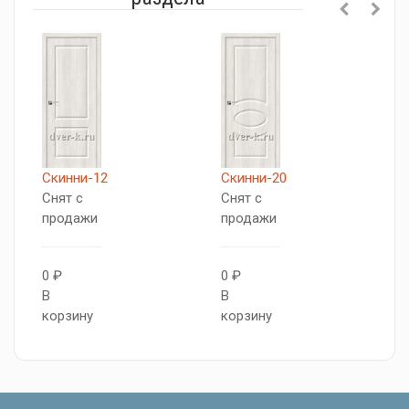
Скинни-12
Скинни-20
В
Снят с
Снят с
С
продажи
продажи
п
0 ₽
0 ₽
0
В
В
В
корзину
корзину
к