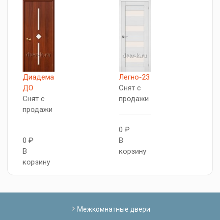
Диадема
Легно-23
E
ДО
Снят с
С
Снят с
продажи
п
продажи
0 ₽
0
0 ₽
В
В
В
корзину
к
корзину
Межкомнатные двери