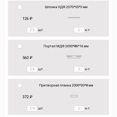
Шпонка ХДФ 2070*55*3 мм
126 ₽
шт.
к-т
Портал МДФ 2050*86*16 мм
560 ₽
шт.
к-т
Притворная планка 2000*30*8 мм
372 ₽
шт.
к-т