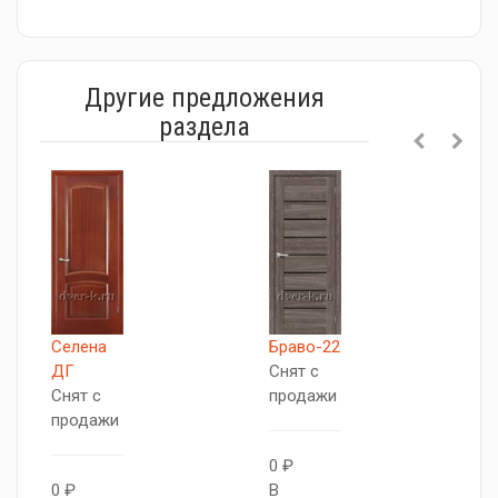
Другие предложения
раздела
Селена
Браво-22
П
ДГ
Снят с
С
Снят с
продажи
п
продажи
0 ₽
0
0 ₽
В
В