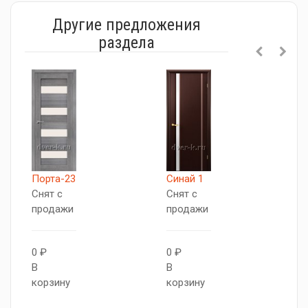
Другие предложения
раздела
Порта-23
Синай 1
В
Снят с
Снят с
С
продажи
продажи
п
0 ₽
0 ₽
0
В
В
В
корзину
корзину
к