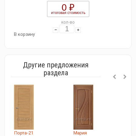
0 ₽
итоговая стоимость
кол-во
В корзину
Другие предложения
раздела
Порта-21
Мария
Л