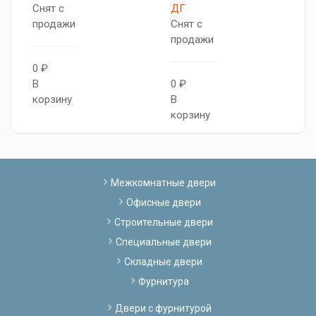
Снят с
ДГ
С
продажи
Снят с
п
продажи
0 ₽
0
В
0 ₽
В
корзину
В
к
корзину
Межкомнатные двери
Офисные двери
Строительные двери
Специальные двери
Складные двери
Фурнитура
Двери с фурнитурой