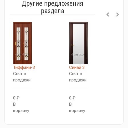
Другие предложения
раздела
Тиффани-3
Синай 3
С
Снят с
Снят с
С
продажи
продажи
п
0 ₽
0 ₽
0
В
В
В
корзину
корзину
к