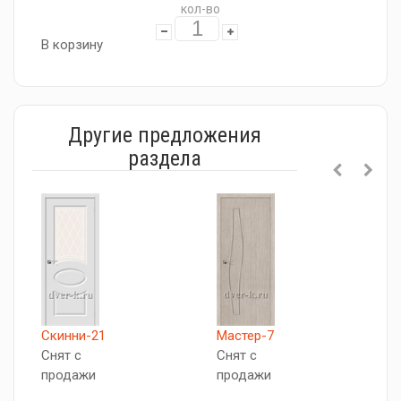
кол-во
В корзину
Другие предложения
раздела
Скинни-21
Мастер-7
E
Снят с
Снят с
С
продажи
продажи
п