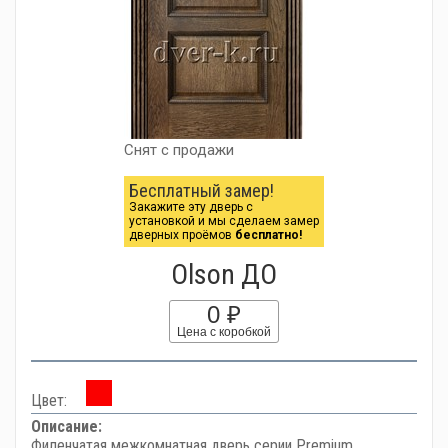
Снят с продажи
Бесплатный замер!
Закажите эту дверь с
установкой и мы сделаем замер
дверных проёмов
бесплатно!
Olson ДО
0 ₽
Цена с коробкой
Цвет:
Описание:
Филенчатая межкомнатная дверь серии Premium