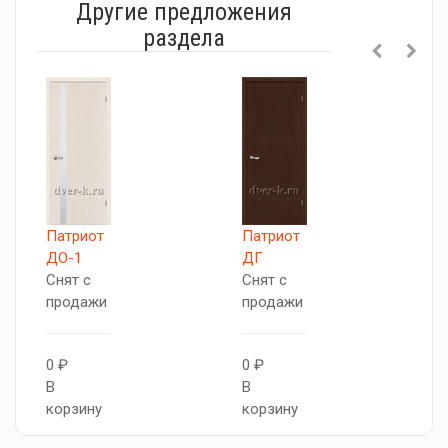
Другие предложения
раздела
Патриот
Патриот
П
ДО-1
ДГ
С
Снят с
Снят с
п
продажи
продажи
0
0 ₽
0 ₽
В
В
В
к
корзину
корзину