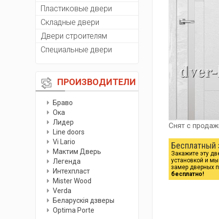
Пластиковые двери
Складные двери
Двери строителям
Специальные двери
ПРОИЗВОДИТЕЛИ
Браво
Ока
Лидер
Снят с продаж
Line doors
Vi Lario
Бесплатный 
Мактим Дверь
Закажите эту дв
установкой и м
Легенда
замер дверных 
Интехпласт
бесплатно!
Мister Wood
Verda
Беларускiя дзверы
Optima Porte