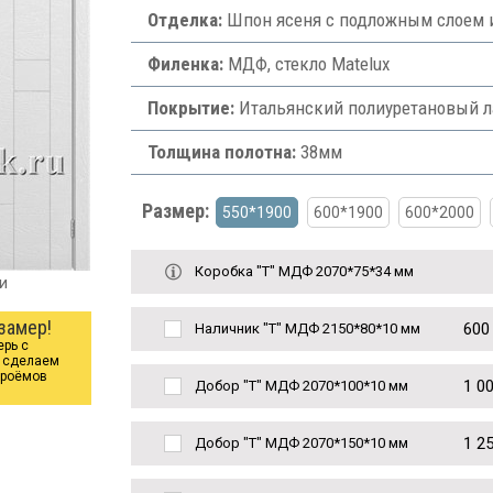
Отделка:
Шпон ясеня с подложным слоем
Филенка:
МДФ, стекло Matelux
Покрытие:
Итальянский полиуретановый л
Толщина полотна:
38мм
Размер:
550*1900
600*1900
600*2000
Коробка "Т" МДФ 2070*75*34 мм
и
замер!
600
Наличник "Т" МДФ 2150*80*10 мм
ерь с
ы сделаем
проёмов
1 0
Добор "Т" МДФ 2070*100*10 мм
1 2
Добор "Т" МДФ 2070*150*10 мм