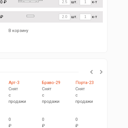
00 ₽
шт.
к-т
 ₽
шт.
к-т
В корзину
Арт-3
Браво-29
Порта-23
Тиффани-
Снят
Снят
Снят
Снят
с
с
с
с
продажи
продажи
продажи
продажи
0
0
0
0
₽
₽
₽
₽