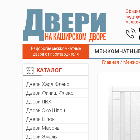
Официа
ведущи
межком
Недорогие межкомнатные
МЕЖКОМНАТНЫЕ
двери от производителя
Главная
/
Межком
КАТАЛОГ
Двери Хард Флекс
Двери Финиш Флекс
Двери ПВХ
Двери Эко Шпон
Двери Шпон
Двери Массив
Двери Эмаль