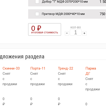
1 5
Добор "Т" МДФ 2070*200*10 мм
750
Притвор МДФ 2000*40*10 мм
0 ₽
кол-во
итоговая стоимость
едложения раздела
Скинни-33
Порта-11
Тренд-22
Парма
Снят
Снят
Снят
ДГ
с
с
с
Снят
продажи
продажи
продажи
с
продажи
0
0
0
₽
₽
₽
0