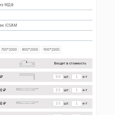
 из МДФ
ак ICSAM
700*2000
800*2000
900*2000
Входит в стоимость
 ₽
шт.
к-т
00 ₽
шт.
к-т
50 ₽
шт.
к-т