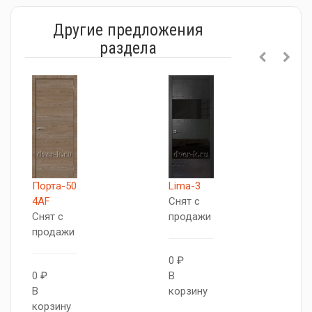
Другие предложения
раздела
Порта-50
Lima-3
Л
4AF
Снят с
С
Снят с
продажи
п
продажи
0 ₽
0
0 ₽
В
В
В
корзину
к
корзину