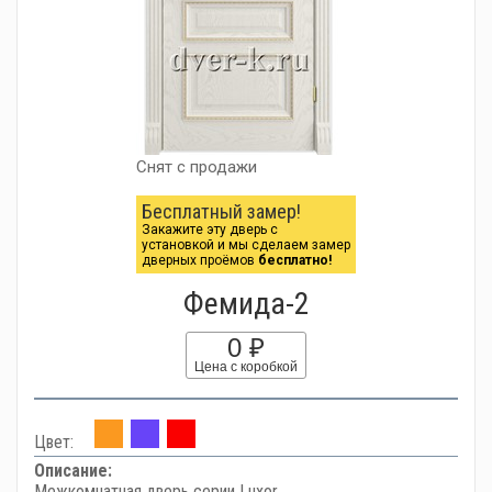
Снят с продажи
Бесплатный замер!
Закажите эту дверь с
установкой и мы сделаем замер
дверных проёмов
бесплатно!
Фемида-2
0 ₽
Цена с коробкой
Цвет:
Описание:
Межкомнатная дверь серии Luxor