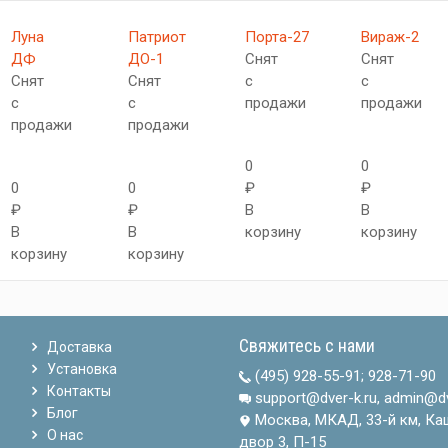
Луна
Патриот
Порта-27
Вираж-2
ДФ
ДО-1
Снят
Снят
Снят
Снят
с
с
с
с
продажи
продажи
продажи
продажи
0
0
0
0
₽
₽
₽
₽
В
В
В
В
корзину
корзину
корзину
корзину
Свяжитесь с нами
Доставка
Установка
(495) 928-55-91
;
928-71-90
Контакты
support@dver-k.ru, admin@dv
Блог
Москва, МКАД, 33-й км, Ка
О нас
двор 3, П-15