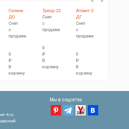
Селена
Тренд-22
Атлант-2
Легно-22
ДО
Снят
ДГ
Снят
Снят
с
Снят
с
с
продажи
с
продажи
продажи
продажи
0
0
0
₽
0
₽
₽
В
₽
В
В
корзину
В
корзину
корзину
корзину
Мы в соцсетях
er-k.ru
ширский