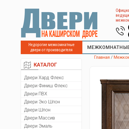
Официа
ведущи
межком
Недорогие межкомнатные
МЕЖКОМНАТНЫЕ
двери от производителя
Главная
/
Межком
КАТАЛОГ
Двери Хард Флекс
Двери Финиш Флекс
Двери ПВХ
Двери Эко Шпон
Двери Шпон
Двери Массив
Двери Эмаль