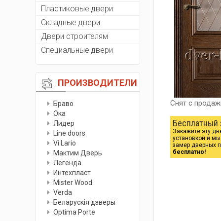
Пластиковые двери
Складные двери
Двери строителям
Специальные двери
ПРОИЗВОДИТЕЛИ
Снят с продаж
Браво
Ока
Бесплатный 
Лидер
Закажите эту дв
Line doors
установкой и м
Vi Lario
замер дверных 
бесплатно!
Мактим Дверь
Легенда
Интехпласт
Мister Wood
Verda
Беларускiя дзверы
Optima Porte