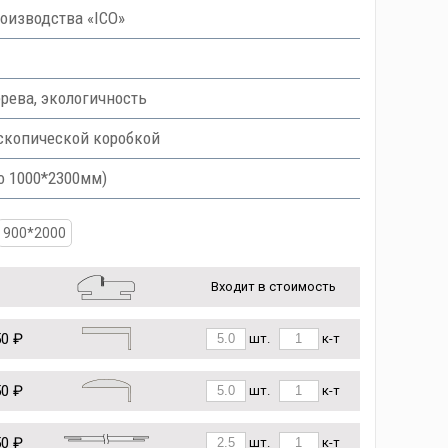
оизводства «ICO»
рева, экологичность
скопической коробкой
о 1000*2300мм)
900*2000
Входит в стоимость
50 ₽
шт.
к-т
50 ₽
шт.
к-т
50 ₽
шт.
к-т