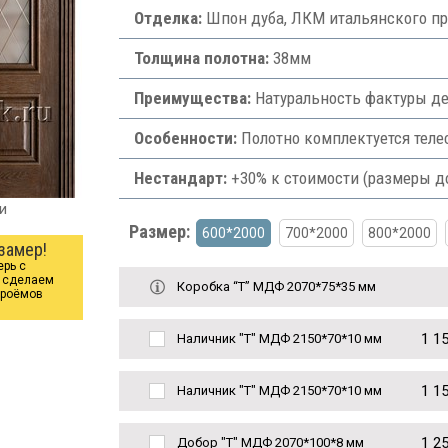
Отделка:
Шпон дуба, ЛКМ итальянского пр
Толщина полотна:
38мм
Преимущества:
Натуральность фактуры де
Особенности:
Полотно комплектуется теле
Нестандарт:
+30% к стоимости (размеры д
и
Размер:
600*2000
700*2000
800*2000
замер!
ерь с
ы сделаем
Коробка “Т” МДФ 2070*75*35 мм
проёмов
1 1
Наличник "Т" МДФ 2150*70*10 мм
1 1
Наличник "Т" МДФ 2150*70*10 мм
1 2
Добор "Т" МДФ 2070*100*8 мм