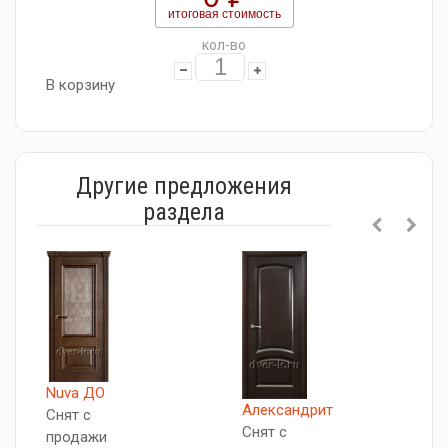
итоговая стоимость
кол-во
В корзину
Другие предложения
раздела
Nuva ДО
Александрит
Л
Снят с
Снят с
С
продажи