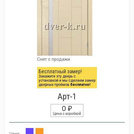
Снят с продажи
Бесплатный замер!
Закажите эту дверь с
установкой и мы сделаем замер
дверных проёмов
бесплатно!
Арт-1
0 ₽
Цена с коробкой