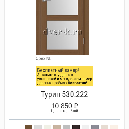
Орех NL
Бесплатный замер!
Закажите эту дверь с
установкой и мы сделаем замер
дверных проёмов
бесплатно!
Турин 530.222
10 850 ₽
Цена с коробкой