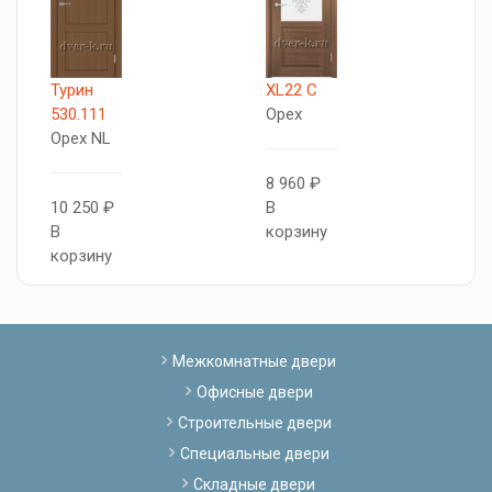
Турин
XL22 C
Т
530.111
Орех
5
Орех NL
О
8 960 ₽
10 250 ₽
В
1
В
корзину
В
корзину
к
Межкомнатные двери
Офисные двери
Строительные двери
Специальные двери
Складные двери