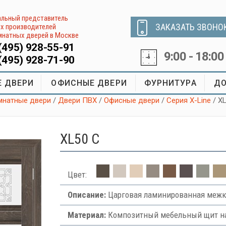
льный представитель
ЗАКАЗАТЬ ЗВОНО
х производителей
натных дверей в Москве
(495) 928-55-91
9:00 - 18:00
(495) 928-71-90
 ДВЕРИ
ОФИСНЫЕ ДВЕРИ
ФУРНИТУРА
ДО
натные двери
/
Двери ПВХ
/
Офисные двери
/
Серия X-Line
/ X
XL50 C
Цвет:
Описание:
Царговая ламинированная межк
Материал:
Композитный мебельный щит на