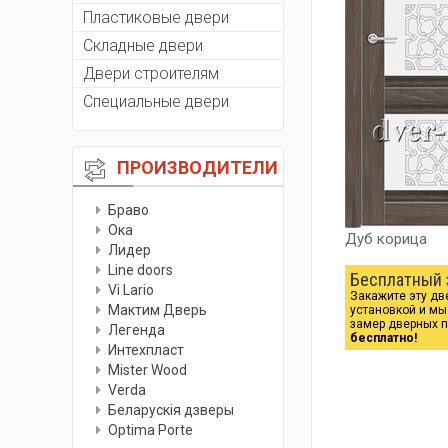
Пластиковые двери
Складные двери
Двери строителям
Специальные двери
ПРОИЗВОДИТЕЛИ
Браво
Ока
Дуб корица
Лидер
Line doors
Бесплатный 
Vi Lario
Закажите эту дв
Мактим Дверь
установкой и м
замер дверных 
Легенда
бесплатно!
Интехпласт
Мister Wood
Verda
Беларускiя дзверы
Optima Porte