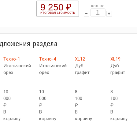
9 250 ₽
кол-во
итоговая стоимость
едложения раздела
Tехно-1
Tехно-4
XL12
XL19
Итальянский
Итальянский
Дуб
Дуб
орех
орех
графит
графит
10
10
8
8
000
000
100
100
₽
₽
₽
₽
В
В
В
В
корзину
корзину
корзину
корзину