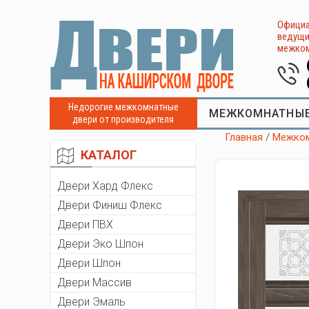
Официа
ведущи
межком
Недорогие межкомнатные
МЕЖКОМНАТНЫЕ
двери от производителя
Главная
/
Межком
КАТАЛОГ
Двери Хард Флекс
Двери Финиш Флекс
Двери ПВХ
Двери Эко Шпон
Двери Шпон
Двери Массив
Двери Эмаль