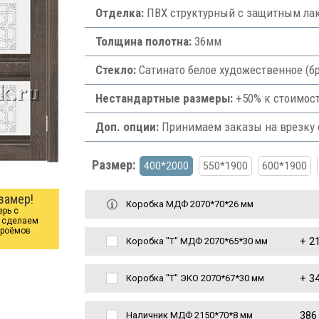
Отделка:
ПВХ структурный с защитным лак
Толщина полотна:
36мм
Стекло:
Сатинато белое художественное (бр
Нестандартные размеры:
+50% к стоимост
Доп. опции:
Принимаем заказы на врезку ф
Размер:
400*2000
550*1900
600*1900
замер!
Коробка МДФ 2070*70*26 мм
ерь с
ы сделаем
проёмов
+
21
Коробка "Т" МДФ 2070*65*30 мм
+
34
Коробка "Т" ЭКО 2070*67*30 мм
386
Наличник МДФ 2150*70*8 мм