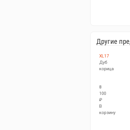
Другие пр
XL17
Дуб
корица
8
100
₽
В
корзину