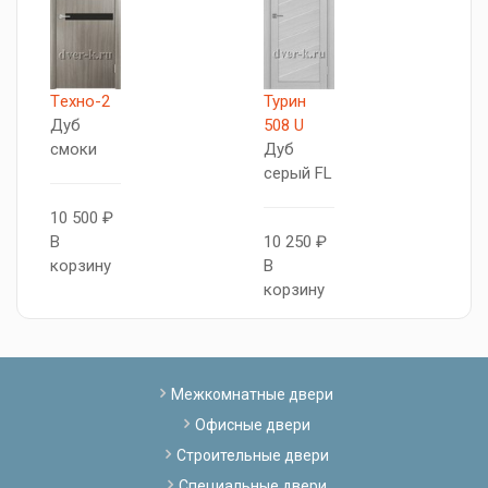
Tехно-2
Турин
X
Дуб
508 U
Д
смоки
Дуб
с
серый FL
10 500 ₽
8
В
10 250 ₽
В
корзину
В
к
корзину
Межкомнатные двери
Офисные двери
Строительные двери
Специальные двери