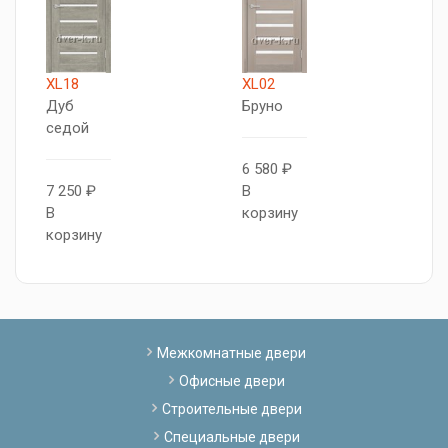
XL18
XL02
X
Дуб
Бруно
Д
седой
с
6 580 ₽
7 250 ₽
В
8
В
корзину
В
корзину
к
Межкомнатные двери
Офисные двери
Строительные двери
Специальные двери