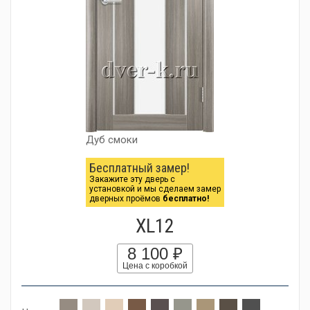
Дуб смоки
Бесплатный замер!
Закажите эту дверь с
установкой и мы сделаем замер
дверных проёмов
бесплатно!
XL12
8 100 ₽
Цена с коробкой