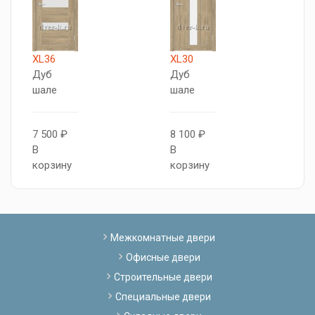
XL36
XL30
X
Дуб
Дуб
Д
шале
шале
ш
7 500 ₽
8 100 ₽
1
В
В
В
корзину
корзину
к
Межкомнатные двери
Офисные двери
Строительные двери
Специальные двери