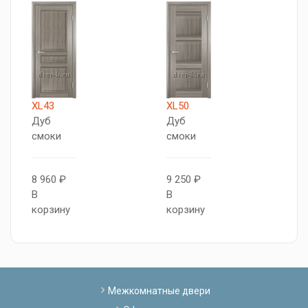
XL43
XL50
Т
Дуб
Дуб
5
смоки
смоки
С
8 960 ₽
9 250 ₽
1
В
В
В
корзину
корзину
к
Межкомнатные двери