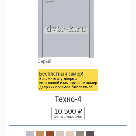
Серый
Бесплатный замер!
Закажите эту дверь с
установкой и мы сделаем замер
дверных проёмов
бесплатно!
Tехно-4
10 500 ₽
Цена с коробкой