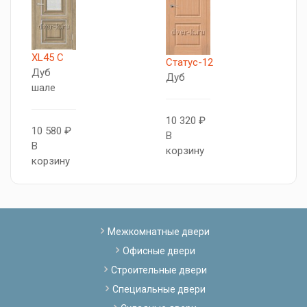
XL45 C
X
Статус-12
Дуб
Д
Дуб
шале
ш
10 320 ₽
10 580 ₽
8
В
В
В
корзину
корзину
к
Межкомнатные двери
Офисные двери
Строительные двери
Специальные двери