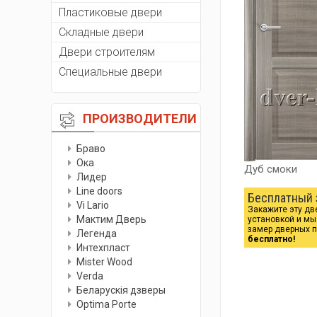
Пластиковые двери
Складные двери
Двери строителям
Специальные двери
ПРОИЗВОДИТЕЛИ
Браво
Ока
Дуб смоки
Лидер
Line doors
Бесплатный 
Vi Lario
Закажите эту дв
Мактим Дверь
установкой и м
замер дверных 
Легенда
бесплатно!
Интехпласт
Мister Wood
Verda
Беларускiя дзверы
Optima Porte