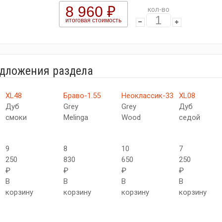
8 960 ₽
кол-во
итоговая стоимость
едложения раздела
XL48
Браво-1.55
Неоклассик-33
XL08
Дуб
Grey
Grey
Дуб
смоки
Melinga
Wood
седой
9
8
10
7
250
830
650
250
₽
₽
₽
₽
В
В
В
В
корзину
корзину
корзину
корзину