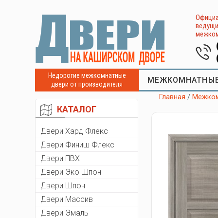
Официа
ведущи
межком
Недорогие межкомнатные
МЕЖКОМНАТНЫЕ
двери от производителя
Главная
/
Межком
КАТАЛОГ
Двери Хард Флекс
Двери Финиш Флекс
Двери ПВХ
Двери Эко Шпон
Двери Шпон
Двери Массив
Двери Эмаль