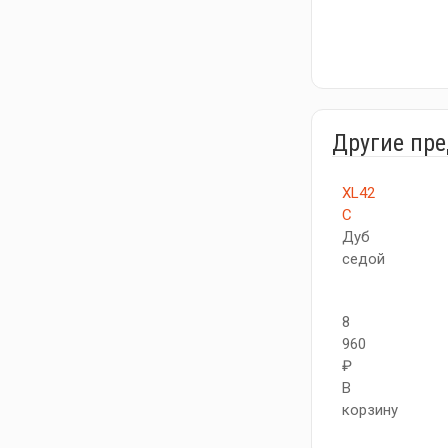
Другие пр
XL42
C
Дуб
седой
8
960
₽
В
корзину