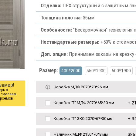
Отделка:
ПВХ структурный с защитным лак
Толщина полотна:
36мм
Особенности:
"Бескромочная" технология п
Нестандартные размеры:
+50% к стоимост
Доп. опции:
Принимаем заказы на врезку ф
Размер:
400*2000
550*1900
600*1900
замер!
Коробка МДФ 2070*70*26 мм
ерь с
ы сделаем
проёмов
+
21
Коробка "Т" МДФ 2070*65*30 мм
+
34
Коробка "Т" ЭКО 2070*67*30 мм
386
Наличник МДФ 2150*70*8 мм