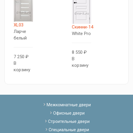
XL03
Т
Скинни-14
Ларче
5
White Pro
белый
Б
л
8 550 ₽
7 250 ₽
В
В
7
корзину
корзину
В
к
Межкомнатные двери
Офисные двери
Строительные двери
Специальные двери