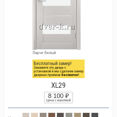
Ларче белый
Бесплатный замер!
Закажите эту дверь с
установкой и мы сделаем замер
дверных проёмов
бесплатно!
XL29
8 100 ₽
Цена с коробкой