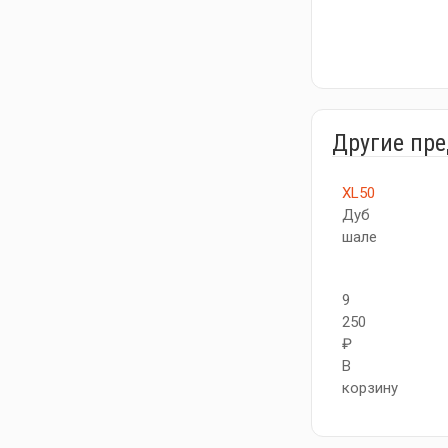
Другие пр
XL50
Дуб
шале
9
250
₽
В
корзину