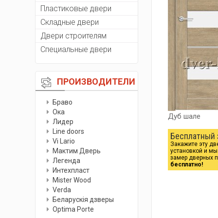
Пластиковые двери
Складные двери
Двери строителям
Специальные двери
ПРОИЗВОДИТЕЛИ
Браво
Ока
Дуб шале
Лидер
Line doors
Бесплатный 
Vi Lario
Закажите эту дв
Мактим Дверь
установкой и м
замер дверных 
Легенда
бесплатно!
Интехпласт
Мister Wood
Verda
Беларускiя дзверы
Optima Porte