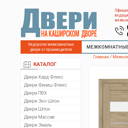
Официа
ведущи
межком
Недорогие межкомнатные
МЕЖКОМНАТНЫЕ
двери от производителя
Главная
/
Межком
КАТАЛОГ
Двери Хард Флекс
Двери Финиш Флекс
Двери ПВХ
Двери Эко Шпон
Двери Шпон
Двери Массив
Двери Эмаль