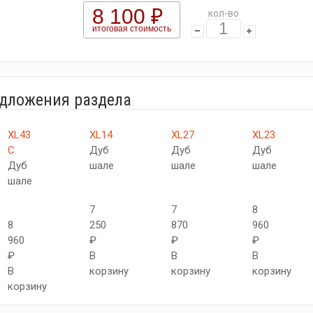
8 100 ₽
кол-во
итоговая стоимость
едложения раздела
XL43
XL14
XL27
XL23
C
Дуб
Дуб
Дуб
Дуб
шале
шале
шале
шале
7
7
8
8
250
870
960
960
₽
₽
₽
₽
В
В
В
В
корзину
корзину
корзину
корзину