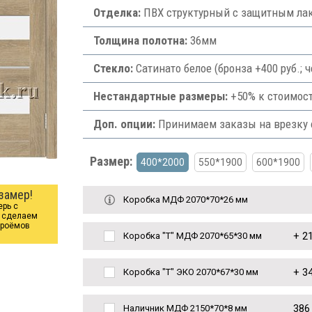
Отделка:
ПВХ структурный с защитным лак
Толщина полотна:
36мм
Стекло:
Сатинато белое (бронза +400 руб.;
Нестандартные размеры:
+50% к стоимост
Доп. опции:
Принимаем заказы на врезку ф
Размер:
400*2000
550*1900
600*1900
замер!
Коробка МДФ 2070*70*26 мм
ерь с
ы сделаем
проёмов
+
21
Коробка "Т" МДФ 2070*65*30 мм
+
34
Коробка "Т" ЭКО 2070*67*30 мм
386
Наличник МДФ 2150*70*8 мм