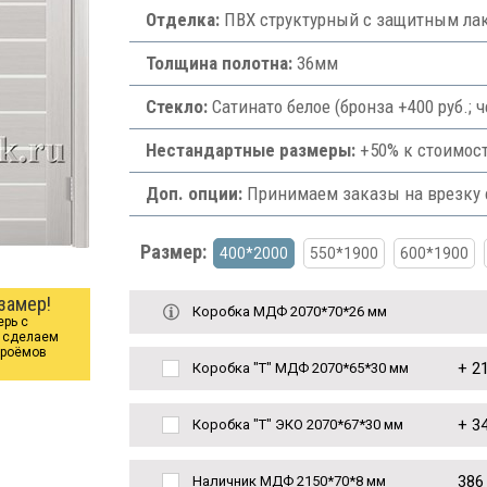
Отделка:
ПВХ структурный с защитным лак
Толщина полотна:
36мм
Стекло:
Сатинато белое (бронза +400 руб.;
Нестандартные размеры:
+50% к стоимост
Доп. опции:
Принимаем заказы на врезку ф
Размер:
400*2000
550*1900
600*1900
замер!
Коробка МДФ 2070*70*26 мм
ерь с
ы сделаем
проёмов
+
21
Коробка "Т" МДФ 2070*65*30 мм
+
34
Коробка "Т" ЭКО 2070*67*30 мм
386
Наличник МДФ 2150*70*8 мм