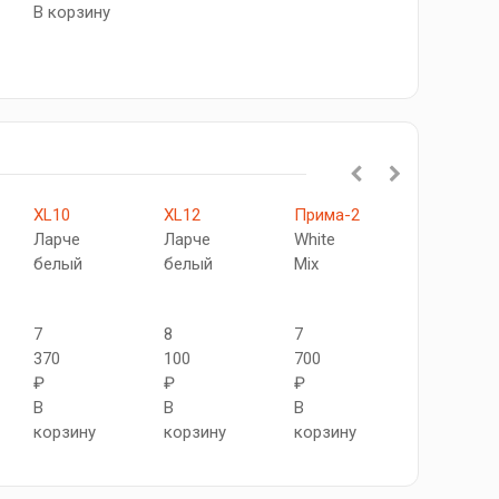
В корзину
XL10
XL12
Прима-2
Браво-22
Ларче
Ларче
White
Snow
белый
белый
Mix
Melinga
7
8
7
6
370
100
700
150
₽
₽
₽
₽
В
В
В
В
корзину
корзину
корзину
корзину