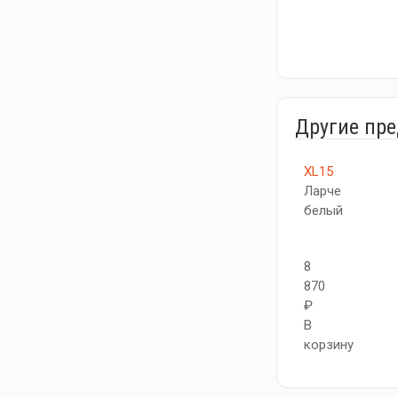
Другие пр
XL15
Ларче
белый
8
870
₽
В
корзину