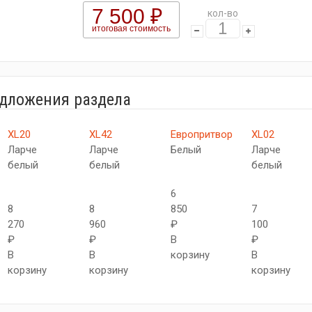
7 500 ₽
кол-во
итоговая стоимость
едложения раздела
XL20
XL42
Европритвор
XL02
Ларче
Ларче
Белый
Ларче
белый
белый
белый
6
8
8
850
7
270
960
₽
100
₽
₽
В
₽
В
В
корзину
В
корзину
корзину
корзину