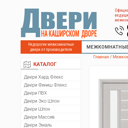
Официа
ведущи
межком
Недорогие межкомнатные
МЕЖКОМНАТНЫЕ
двери от производителя
Главная
/
Межком
КАТАЛОГ
Двери Хард Флекс
Двери Финиш Флекс
Двери ПВХ
Двери Эко Шпон
Двери Шпон
Двери Массив
Двери Эмаль