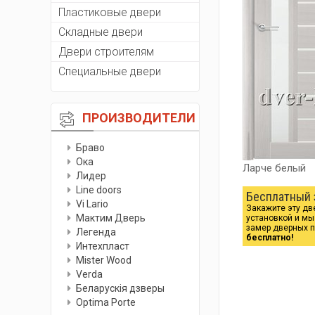
Пластиковые двери
Складные двери
Двери строителям
Специальные двери
ПРОИЗВОДИТЕЛИ
Браво
Ока
Ларче белый
Лидер
Line doors
Бесплатный 
Vi Lario
Закажите эту дв
Мактим Дверь
установкой и м
замер дверных 
Легенда
бесплатно!
Интехпласт
Мister Wood
Verda
Беларускiя дзверы
Optima Porte