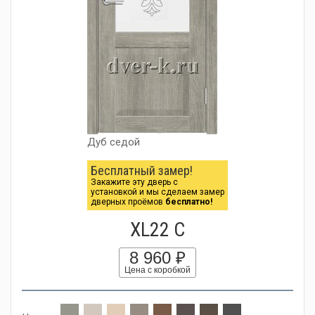
Дуб седой
Бесплатный замер!
Закажите эту дверь с
установкой и мы сделаем замер
дверных проёмов
бесплатно!
XL22 C
8 960 ₽
Цена с коробкой