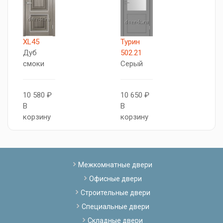
XL45
Турин
X
Дуб
502.21
Д
смоки
Серый
с
10 580 ₽
10 650 ₽
7
В
В
В
корзину
корзину
к
Межкомнатные двери
Офисные двери
Строительные двери
Специальные двери
Складные двери