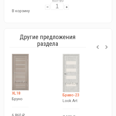
кол-во
В корзину
Другие предложения
раздела
XL18
X
Браво-23
Бруно
Д
Look Art
с
6 860 ₽