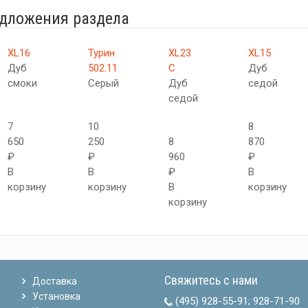
едложения раздела
XL16
Турин
XL23
XL15
Дуб
502.11
C
Дуб
смоки
Серый
Дуб
седой
седой
7
10
8
650
250
8
870
₽
₽
960
₽
В
В
₽
В
корзину
корзину
В
корзину
корзину
Свяжитесь с нами
Доставка
Установка
(495) 928-55-91
;
928-71-90