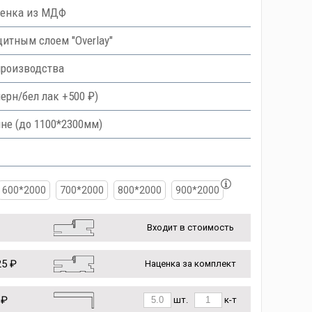
ленка из МДФ
тным слоем "Overlay"
производства
ерн/бел лак +500 ₽)
не (до 1100*2300мм)
600*2000
700*2000
800*2000
900*2000
Входит в стоимость
5 ₽
Наценка за комплект
 ₽
шт.
к-т