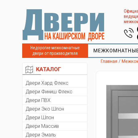
Официа
ведущи
межком
Недорогие межкомнатные
МЕЖКОМНАТНЫЕ
двери от производителя
Главная
/
Межком
КАТАЛОГ
Двери Хард Флекс
Двери Финиш Флекс
Двери ПВХ
Двери Эко Шпон
Двери Шпон
Двери Массив
Двери Эмаль