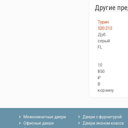
Другие пр
Турин
520.212
Дуб
серый
FL
10
850
₽
В
корзину
Межкомнатные двери
Двери с фурнитурой
Офисные двери
Двери эконом класса