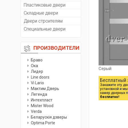
Пластиковые двери
Складные двери
Двери строителям
Специальные двери
ПРОИЗВОДИТЕЛИ
Браво
Ока
Серый
Лидер
Line doors
Бесплатный 
Vi Lario
Закажите эту дв
Мактим Дверь
установкой и м
замер дверных 
Легенда
бесплатно!
Интехпласт
Мister Wood
Verda
Беларускiя дзверы
Optima Porte