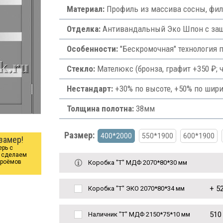
Материал:
Профиль из массива сосны, фи
Отделка:
Антивандальный Эко Шпон с защи
Особенности:
"Бескромочная" технология 
Стекло:
Мателюкс (бронза, графит +350 ₽; ч
Нестандарт:
+30% по высоте, +50% по шири
Толщина полотна:
38мм
Размер:
400*2000
550*1900
600*1900
замер!
ерь с
ы сделаем
проёмов
Коробка "Т" МДФ 2070*80*30 мм
+
52
Коробка "Т" ЭКО 2070*80*34 мм
510
Наличник "Т" МДФ 2150*75*10 мм