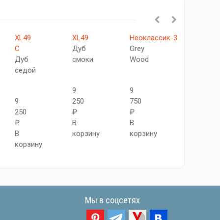
XL49
XL49
Неоклассик-32
XL11
C
Дуб
Grey
Дуб
Дуб
смоки
Wood
смоки
седой
9
9
7
9
250
750
500
250
₽
₽
₽
₽
В
В
В
В
корзину
корзину
корзину
корзину
Мы в соцсетях