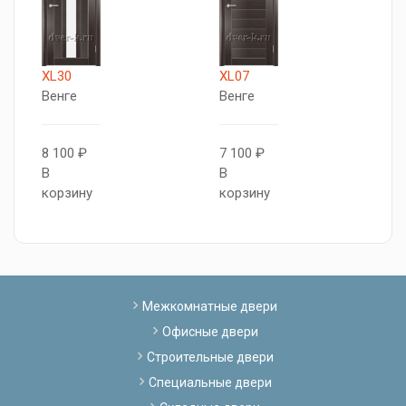
XL30
XL07
X
Венге
Венге
В
8 100 ₽
7 100 ₽
7
В
В
В
корзину
корзину
к
Межкомнатные двери
Офисные двери
Строительные двери
Специальные двери