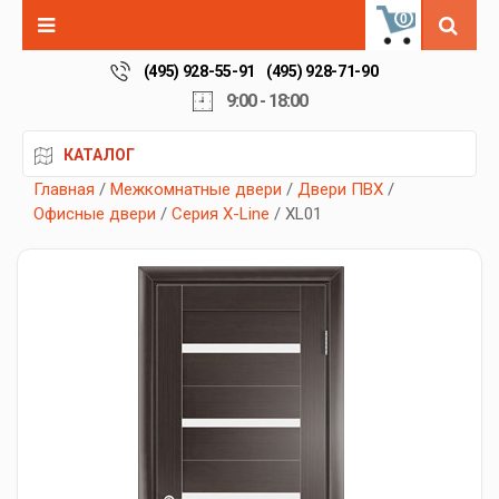
0
(495) 928-55-91
(495) 928-71-90
9:00 - 18:00
КАТАЛОГ
Главная
/
Межкомнатные двери
/
Двери ПВХ
/
Офисные двери
/
Серия X-Line
/ XL01