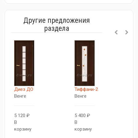
Другие предложения
раздела
Диез ДО
Тиффани-2
С
Венге
Венге
В
5 120 ₽
5 400 ₽
5
В
В
В
корзину
корзину
к