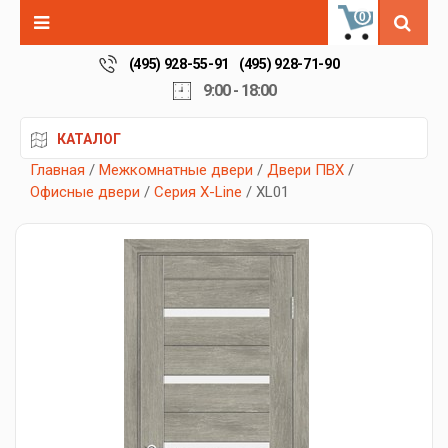
0
(495) 928-55-91
(495) 928-71-90
9:00 - 18:00
КАТАЛОГ
Главная
/
Межкомнатные двери
/
Двери ПВХ
/
Офисные двери
/
Серия X-Line
/ XL01