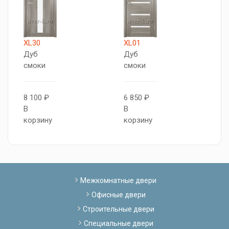
XL30
XL01
X
Дуб
Дуб
Д
смоки
смоки
с
8 100 ₽
6 850 ₽
7
В
В
В
корзину
корзину
к
Межкомнатные двери
Офисные двери
Строительные двери
Специальные двери