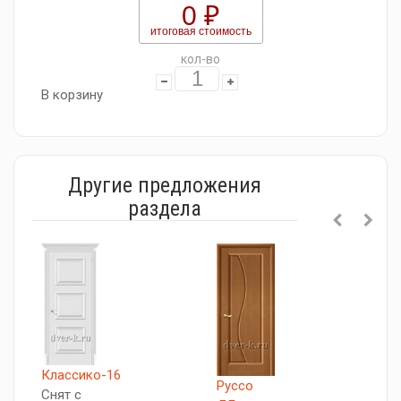
0 ₽
итоговая стоимость
кол-во
В корзину
Другие предложения
раздела
Классико-16
Руссо
В
Снят с