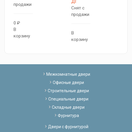
ДГ
С
продажи
Снят с
п
продажи
0 ₽
0
В
В
В
корзину
корзину
к
Межкомнатные двери
Офисные двери
Строительные двери
Специальные двери
Складные двери
Фурнитура
Двери с фурнитурой