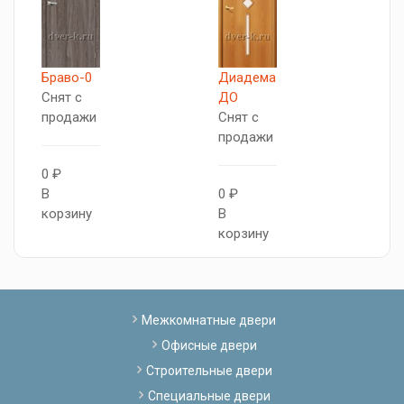
Браво-0
Диадема
М
Снят с
ДО
Д
продажи
Снят с
С
продажи
п
0 ₽
В
0 ₽
0
корзину
В
В
корзину
к
Межкомнатные двери
Офисные двери
Строительные двери
Специальные двери