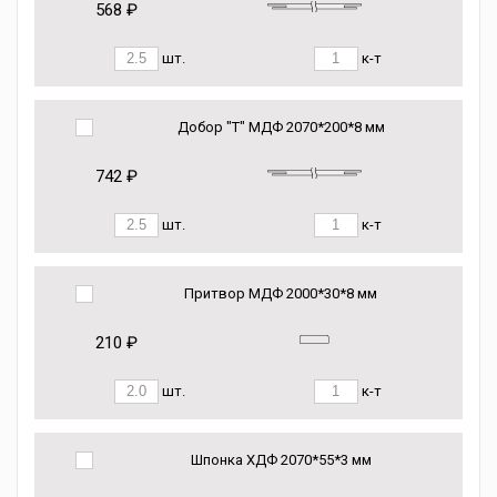
568 ₽
шт.
к-т
Добор "Т" МДФ 2070*200*8 мм
742 ₽
шт.
к-т
Притвор МДФ 2000*30*8 мм
210 ₽
шт.
к-т
Шпонка ХДФ 2070*55*3 мм