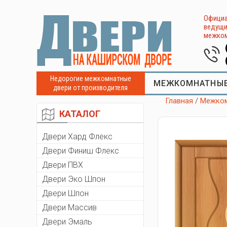
Официа
ведущи
межком
Недорогие межкомнатные
МЕЖКОМНАТНЫЕ
двери от производителя
Главная
/
Межком
КАТАЛОГ
Двери Хард Флекс
Двери Финиш Флекс
Двери ПВХ
Двери Эко Шпон
Двери Шпон
Двери Массив
Двери Эмаль