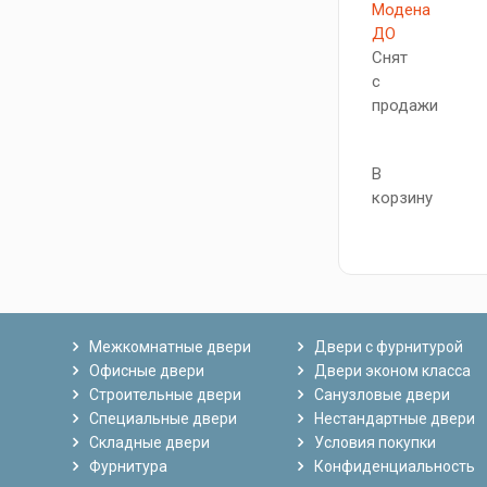
Модена
ДО
Снят
с
продажи
В
корзину
Межкомнатные двери
Двери с фурнитурой
Офисные двери
Двери эконом класса
Строительные двери
Санузловые двери
Специальные двери
Нестандартные двери
Складные двери
Условия покупки
Фурнитура
Конфиденциальность