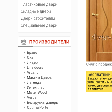
Пластиковые двери
Складные двери
Двери строителям
Специальные двери
ПРОИЗВОДИТЕЛИ
Браво
Ока
Лидер
Снят с продаж
Line doors
Vi Lario
Бесплатный 
Мактим Дверь
Закажите эту дв
установкой и м
Легенда
замер дверных 
Интехпласт
бесплатно!
Мister Wood
Verda
Беларускiя дзверы
Optima Porte