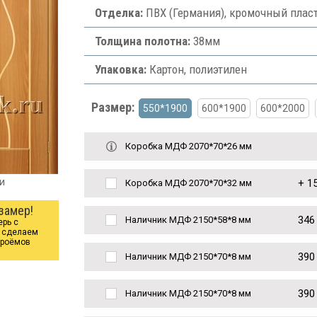
Отделка:
ПВХ (Германия), кромочный плас
Толщина полотна:
38мм
Упаковка:
Картон, полиэтилен
Размер:
550*1900
600*1900
600*2000
Коробка МДФ 2070*70*26 мм
и
+
15
Коробка МДФ 2070*70*32 мм
замер!
346
Наличник МДФ 2150*58*8 мм
ерь с
ы сделаем
проёмов
390
Наличник МДФ 2150*70*8 мм
390
Наличник МДФ 2150*70*8 мм