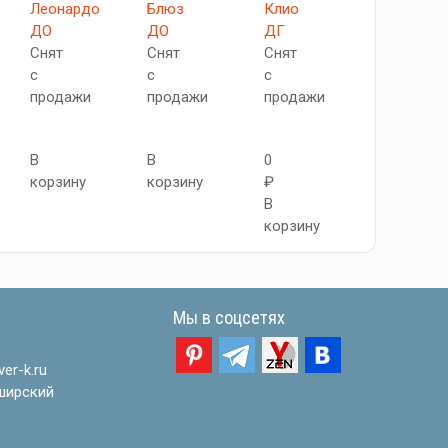
Леонардо
Блюз
Клио
Лилия
ДО
ДО
ДГ
ДГ
Снят
Снят
Снят
Снят
с
с
с
с
продажи
продажи
продажи
продажи
В
В
0
В
корзину
корзину
₽
корзину
В
корзину
Мы в соцсетях
er-k.ru
ширский