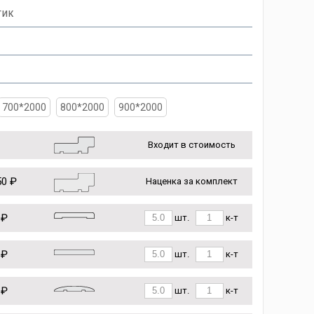
тик
700*2000
800*2000
900*2000
Входит в стоимость
0 ₽
Наценка за комплект
 ₽
шт.
к-т
 ₽
шт.
к-т
 ₽
шт.
к-т