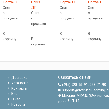
Порта-50
Блюз
Порта-13
Порта-13
Снят
ДГ
Снят
Снят
с
Снят
с
с
продажи
с
продажи
продажи
продажи
В
В
В
корзину
В
корзину
корзину
корзину
Свяжитесь с нами
Доставка
Установка
(495) 928-55-91
;
928-71-90
Контакты
support@dver-k.ru, admin@dv
Блог
Москва, МКАД, 33-й км, Ка
О нас
двор 3, П-15
Новости