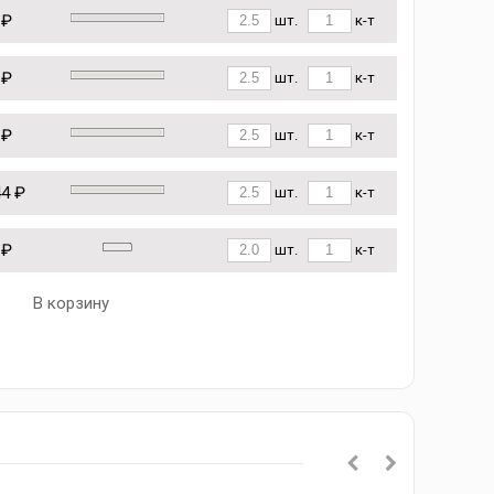
 ₽
шт.
к-т
 ₽
шт.
к-т
 ₽
шт.
к-т
44 ₽
шт.
к-т
 ₽
шт.
к-т
В корзину