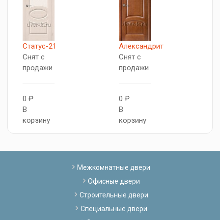
Статус-21
Александрит
М
Снят с
Снят с
С
продажи
продажи
п
0 ₽
0 ₽
В
В
В
к
корзину
корзину
Межкомнатные двери
Офисные двери
Строительные двери
Специальные двери