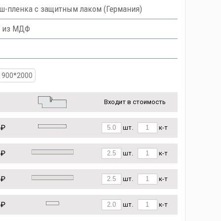
ниш-пленка с защитным лаком (Германия)
ы из МДФ
900*2000
Входит в стоимость
 ₽
шт.
к-т
 ₽
шт.
к-т
 ₽
шт.
к-т
 ₽
шт.
к-т