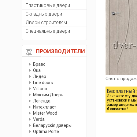
Пластиковые двери
Складные двери
Двери строителям
Специальные двери
ПРОИЗВОДИТЕЛИ
Браво
Ока
Лидер
Снят с продаж
Line doors
Vi Lario
Бесплатный 
Мактим Дверь
Закажите эту дв
установкой и м
Легенда
замер дверных 
Интехпласт
бесплатно!
Мister Wood
Verda
Беларускiя дзверы
Optima Porte