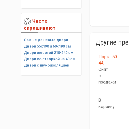
Часто
спрашивают
Самые дешевые двери
Другие пр
Двери 55х190 и 60х190 см
Двери высотой 210-240 см
Порта-50
Двери со створкой на 40 см
4A
Двери с шумоизоляцией
Снят
с
продажи
В
корзину