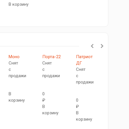
В корзину
Моно
Порта-22
Патриот
Диадема
Снят
Снят
ДГ
ДГ
с
с
Снят
Снят
продажи
продажи
с
с
продажи
продажи
В
0
корзину
₽
0
0
В
₽
₽
корзину
В
В
корзину
корзину