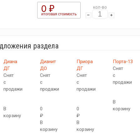
0 ₽
кол-во
итоговая стоимость
едложения раздела
Диана
Дианит
Приора
Порта-13
ДГ
ДО
ДГ
Снят
Снят
Снят
Снят
с
с
с
с
продажи
продажи
продажи
продажи
В
В
0
0
корзину
корзину
₽
₽
В
В
корзину
корзину