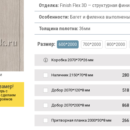
Отделка:
Finish Flex 3D — структурная фи
Особенности:
Багет и филенка выполнен
Толщина полотна:
36мм
Размер:
600*2000
700*2000
800*2000
Коробка 2070*70*26 мм
и
280
Наличник 2150*70*8 мм
замер!
518
Добор 2070*120*8 мм
ерь с
ы сделаем
проёмов
868
Добор 2070*200*8 мм
266
Притворная планка 2000*30*8 мм