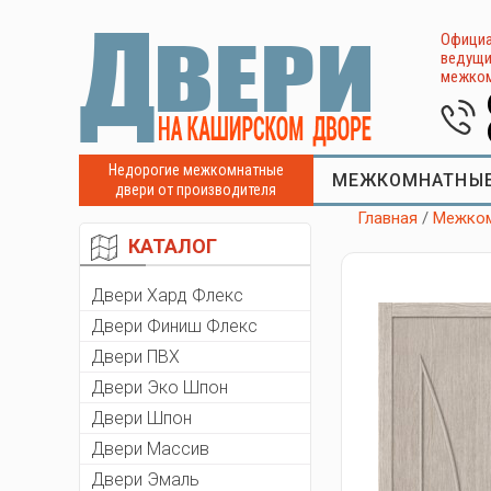
Официа
ведущи
межком
Недорогие межкомнатные
МЕЖКОМНАТНЫЕ
двери от производителя
Главная
/
Межком
КАТАЛОГ
Двери Хард Флекс
Двери Финиш Флекс
Двери ПВХ
Двери Эко Шпон
Двери Шпон
Двери Массив
Двери Эмаль