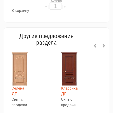
кол-во
В корзину
Другие предложения
раздела
Селена
Классика
Т
ДГ
ДГ
С
Снят с
Снят с
п
продажи
продажи