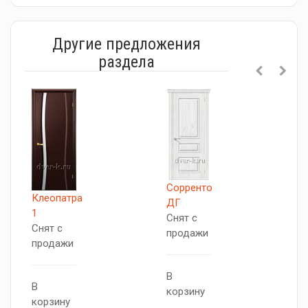
Другие предложения
раздела
А
Сорренто
Клеопатра
С
ДГ
1
п
Снят с
Снят с
продажи
продажи
В
к
В
В
корзину
корзину